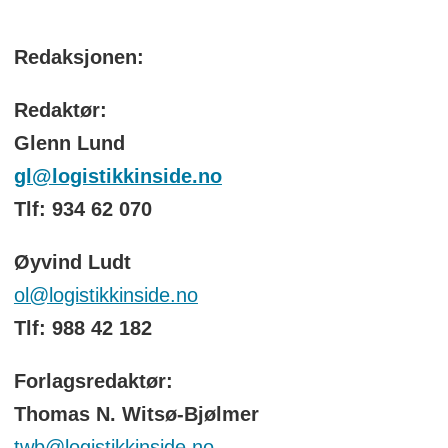
Redaksjonen:
Redaktør:
Glenn Lund
gl@logistikkinside.no
Tlf: 934 62 070
Øyvind Ludt
ol@logistikkinside.no
Tlf: 988 42 182
Forlagsredaktør:
Thomas N. Witsø-Bjølmer
twb@logistikkinside.no