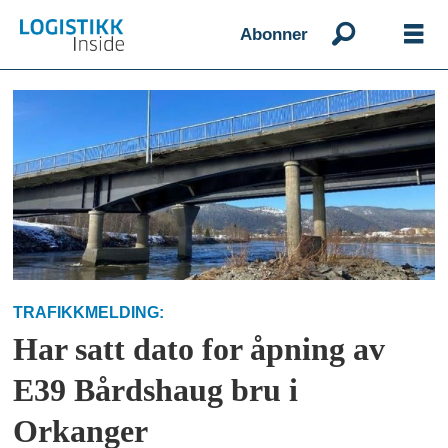
Abonner
Emne:
gjenåpning
TRAFIKKMELDING:
Har satt dato for åpning av
E39 Bårdshaug bru i
Orkanger