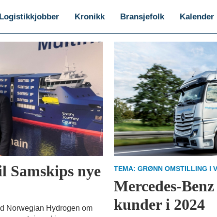
Logistikkjobber
Kronikk
Bransjefolk
Kalender
il Samskips nye
TEMA: GRØNN OMSTILLING I 
Mercedes-Benz 
kunder i 2024
med Norwegian Hydrogen om