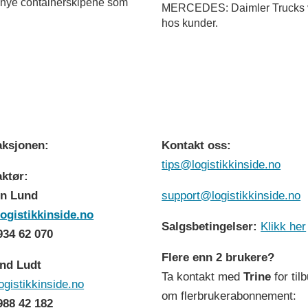
to nye containerskipene som
MERCEDES: Daimler Trucks vil 
hos kunder.
ksjonen:
Kontakt oss:
tips@logistikkinside.no
ktør:
n Lund
support@logistikkinside.no
ogistikkinside.no
Salgsbetingelser:
Klikk her
 934 62 070
Flere enn 2 brukere?
nd Ludt
Ta kontakt med
Trine
for til
ogistikkinside.no
om flerbrukerabonnement:
 988 42 182