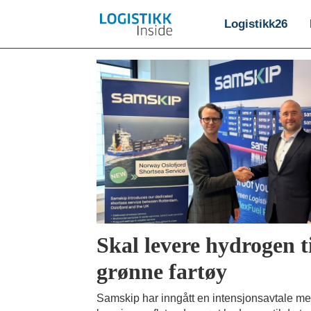
Logistikk26
Emne:
flytende
hydrogen
Skal levere hydrogen t
grønne fartøy
Samskip har inngått en intensjonsavtale 