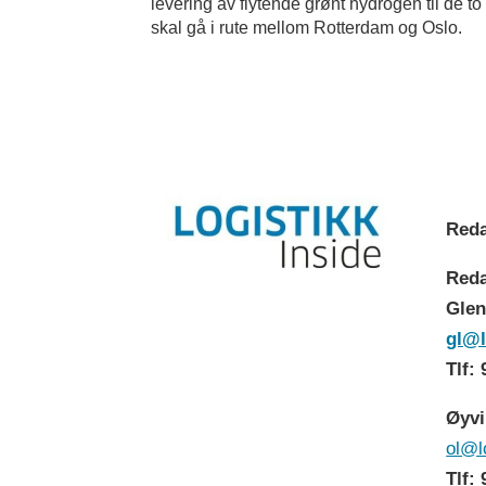
levering av flytende grønt hydrogen til de 
skal gå i rute mellom Rotterdam og Oslo.
Reda
Reda
Glen
gl@l
Tlf:
Øyvi
ol@l
Tlf: