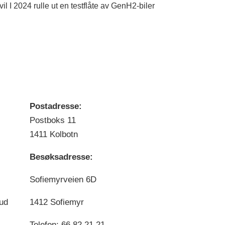
I 2024 rulle ut en testflåte av GenH2-biler
Postadresse:
Postboks 11
1411 Kolbotn
Besøksadresse:
Sofiemyrveien 6D
bud
1412 Sofiemyr
Telefon: 66 82 21 21