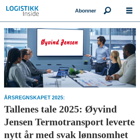
Abonner
Emne:
øyvind
jensen
termotransport
ÅRSREGNSKAPET 2025:
Tallenes tale 2025: Øyvind
Jensen Termotransport leverte
nytt år med svak lønnsomhet