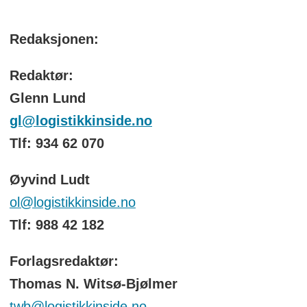
Redaksjonen:
Redaktør:
Glenn Lund
gl@logistikkinside.no
Tlf: 934 62 070
Øyvind Ludt
ol@logistikkinside.no
Tlf: 988 42 182
Forlagsredaktør:
Thomas N. Witsø-Bjølmer
twb@logistikkinside.no