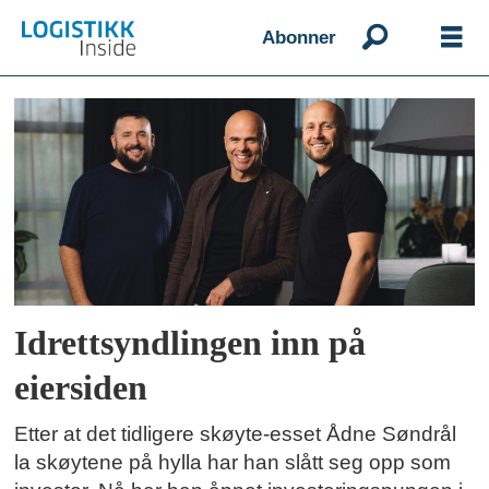
Abonner
Emne:
ådne
søndrål
Idrettsyndlingen inn på
eiersiden
Etter at det tidligere skøyte-esset Ådne Søndrål
la skøytene på hylla har han slått seg opp som