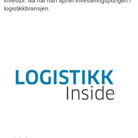
investor. Nå har han åpnet investeringspungen i
logistikkbransjen.