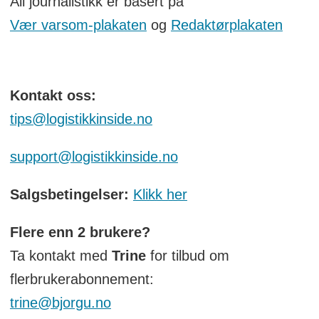
All journalistikk er basert på
Vær varsom-plakaten
og
Redaktørplakaten
Kontakt oss:
tips@logistikkinside.no
support@logistikkinside.no
Salgsbetingelser:
Klikk her
Flere enn 2 brukere?
Ta kontakt med
Trine
for tilbud om
flerbrukerabonnement:
trine@bjorgu.no