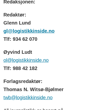
Redaksjonen:
Redaktør:
Glenn Lund
gl@logistikkinside.no
Tlf: 934 62 070
Øyvind Ludt
ol@logistikkinside.no
Tlf: 988 42 182
Forlagsredaktør:
Thomas N. Witsø-Bjølmer
twb@logistikkinside.no